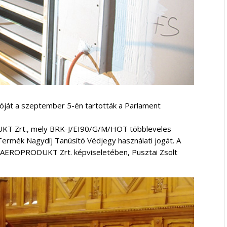
óját a szeptember 5-én tartották a Parlament
UKT Zrt., mely BRK-J/EI90/G/M/HOT többleveles
Termék Nagydíj Tanúsító Védjegy használati jogát. A
az AEROPRODUKT Zrt. képviseletében, Pusztai Zsolt