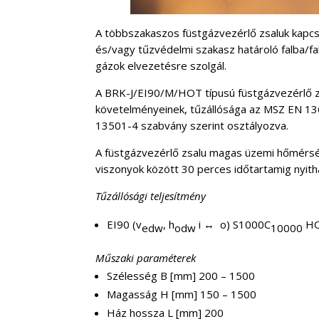
A többszakaszos füstgázvezérlő zsaluk kapcs
és/vagy tűzvédelmi szakasz határoló falba/fal
gázok elvezetésre szolgál.
A BRK-J/EI90/M/HOT típusú füstgázvezérlő 
követelményeinek, tűzállósága az MSZ EN 13
13501-4 szabvány szerint osztályozva.
A füstgázvezérlő zsalu magas üzemi hőmérsé
viszonyok között 30 perces időtartamig nyit
Tűzállósági teljesítmény
EI90 (v
, h
i ↔ o) S1000C
HO
edw
odw
10000
Műszaki paraméterek
Szélesség B [mm] 200 – 1500
Magasság H [mm] 150 – 1500
Ház hossza L [mm] 200