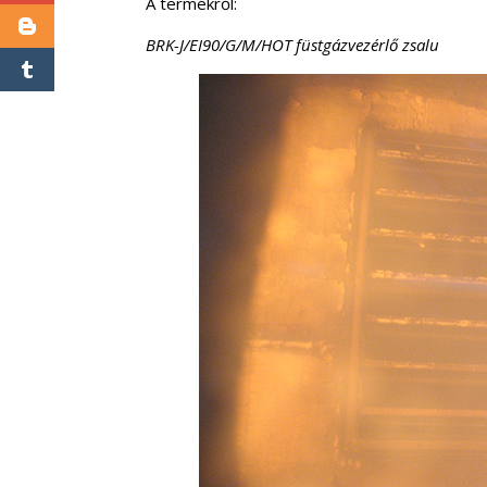
A termékről:
BRK-J/EI90/G/M/HOT füstgázvezérlő zsalu