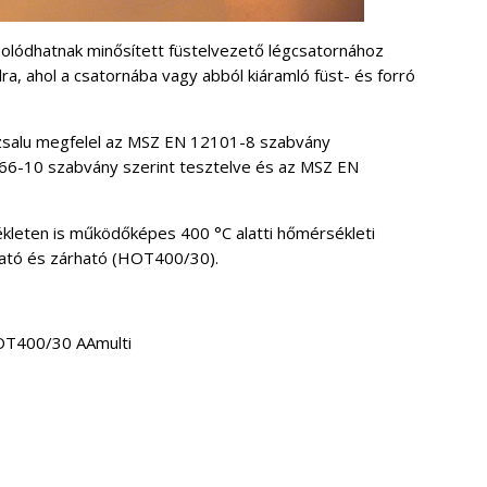
olódhatnak minősített füstelvezető légcsatornához
ra, ahol a csatornába vagy abból kiáramló füst- és forró
zsalu megfelel az MSZ EN 12101-8 szabvány
66-10 szabvány szerint tesztelve és az MSZ EN
kleten is működőképes 400 °C alatti hőmérsékleti
ható és zárható (HOT400/30).
T400/30 AAmulti