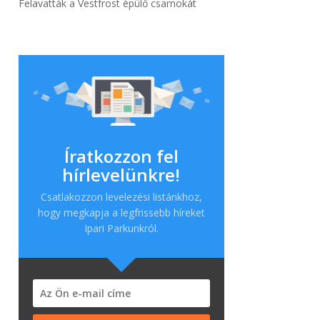
Felavatták a Vestfrost épülő csarnokát
Íratkozzon fel
hírlevelünkre!
Csatlakozzon levelezési listánkhoz,
hogy megkapja a legfrissebb híreket
Ipari Parkunkról.