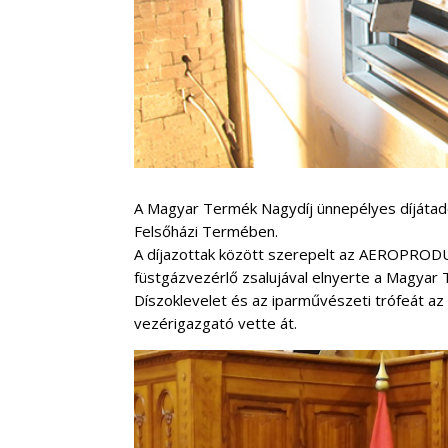
A Magyar Termék Nagydíj ünnepélyes díjátad
Felsőházi Termében.
A díjaz
ottak között szerepelt az AEROPROD
füstgázvezérlő zsalujával elnyerte a Magyar 
Díszoklevelet és az iparművészeti trófeát 
vezérigazgató vette át.