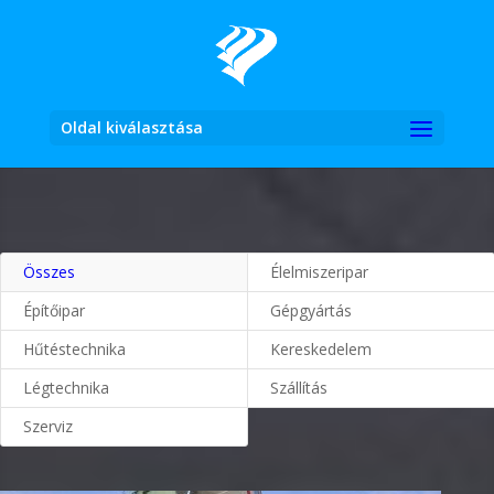
Oldal kiválasztása
Összes
Élelmiszeripar
Építőipar
Gépgyártás
Hűtéstechnika
Kereskedelem
Légtechnika
Szállítás
Szerviz