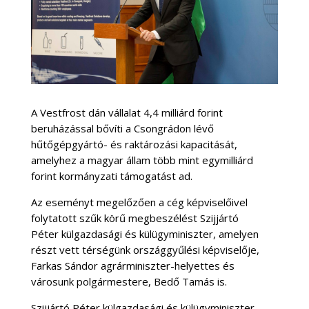
A Vestfrost dán vállalat 4,4 milliárd forint
beruházással bővíti a Csongrádon lévő
hűtőgépgyártó- és raktározási kapacitását,
amelyhez a magyar állam több mint egymilliárd
forint kormányzati támogatást ad.
Az eseményt megelőzően a cég képviselőivel
folytatott szűk körű megbeszélést Szijjártó
Péter külgazdasági és külügyminiszter, amelyen
részt vett térségünk országgyűlési képviselője,
Farkas Sándor agrárminiszter-helyettes és
városunk polgármestere, Bedő Tamás is.
Szijjártó Péter külgazdasági és külügyminiszter