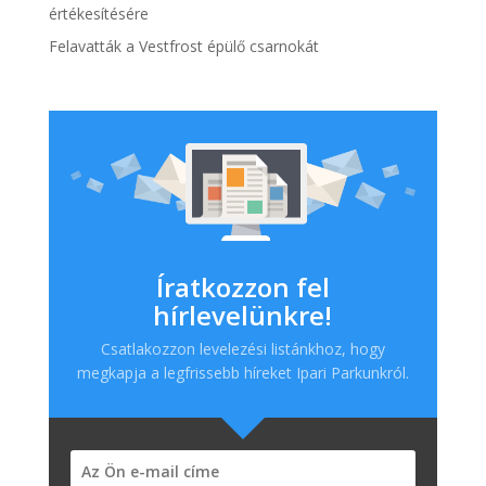
értékesítésére
Felavatták a Vestfrost épülő csarnokát
Íratkozzon fel
hírlevelünkre!
Csatlakozzon levelezési listánkhoz, hogy
megkapja a legfrissebb híreket Ipari Parkunkról.