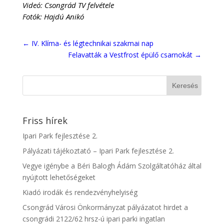
Videó: Csongrád TV felvétele
Fotók: Hajdú Anikó
←
IV. Klíma- és légtechnikai szakmai nap
Felavatták a Vestfrost épülő csarnokát
→
Friss hírek
Ipari Park fejlesztése 2.
Pályázati tájékoztató – Ipari Park fejlesztése 2.
Vegye igénybe a Béri Balogh Ádám Szolgáltatóház által
nyújtott lehetőségeket
Kiadó irodák és rendezvényhelyiség
Csongrád Városi Önkormányzat pályázatot hirdet a
csongrádi 2122/62 hrsz-ú ipari parki ingatlan