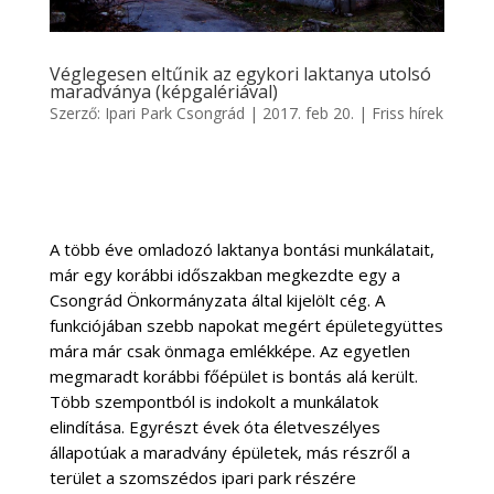
Véglegesen eltűnik az egykori laktanya utolsó
maradványa (képgalériával)
Szerző:
Ipari Park Csongrád
|
2017. feb 20.
|
Friss hírek
A több éve omladozó laktanya bontási munkálatait,
már egy korábbi időszakban megkezdte egy a
Csongrád Önkormányzata által kijelölt cég. A
funkciójában szebb napokat megért épületegyüttes
mára már csak önmaga emlékképe. Az egyetlen
megmaradt korábbi főépület is bontás alá került.
Több szempontból is indokolt a munkálatok
elindítása. Egyrészt évek óta életveszélyes
állapotúak a maradvány épületek, más részről a
terület a szomszédos ipari park részére