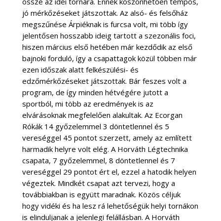
össze az idei tornára. Ennek köszönhetően tempós,
jó mérkőzéseket játszottak. Az alsó- és felsőház
megszűnése Árpiéknak is furcsa volt, mi több így
jelentősen hosszabb ideig tartott a szezonális foci,
hiszen március első hetében már kezdődik az első
bajnoki forduló, így a csapattagok közül többen már
ezen időszak alatt felkészülési- és
edzőmérkőzéseket játszottak. Bár feszes volt a
program, de így minden hétvégére jutott a
sportból, mi több az eredmények is az
elvárásoknak megfelelően alakultak. Az Ecorgan
Rókák 14 győzelemmel 3 döntetlennel és 5
vereséggel 45 pontot szerzett, amely az említett
harmadik helyre volt elég. A Horváth Légtechnika
csapata, 7 győzelemmel, 8 döntetlennel és 7
vereséggel 29 pontot ért el, ezzel a hatodik helyen
végeztek. Mindkét csapat azt tervezi, hogy a
továbbiakban is együtt maradnak. Közös céljuk
hogy vidéki és ha lesz rá lehetőségük helyi tornákon
is elinduljanak a jelenlegi felállásban. A Horváth