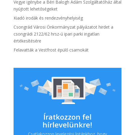
Vegye igénybe a Béri Balogh Ádám Szolgáltatóház által
nyújtott lehetőségeket
Kiadó irodák és rendezvényhelyiség
Csongrád Városi Önkormányzat pályázatot hirdet a
csongrádi 2122/62 hrsz-ú ipari parki ingatlan
értékesítésére
Felavatták a Vestfrost épülő csarnokát
Íratkozzon fel
hírlevelünkre!
Csatlakozzon levelezési listánkhoz, hogy