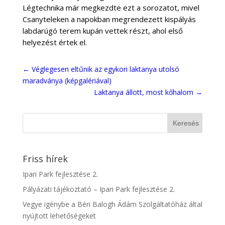
Légtechnika már megkezdte ezt a sorozatot, mivel
Csanyteleken a napokban megrendezett kispályás
labdarúgó terem kupán vettek részt, ahol első
helyezést értek el.
←
Véglegesen eltűnik az egykori laktanya utolsó
maradványa (képgalériával)
Laktanya állott, most kőhalom
→
Friss hírek
Ipari Park fejlesztése 2.
Pályázati tájékoztató – Ipari Park fejlesztése 2.
Vegye igénybe a Béri Balogh Ádám Szolgáltatóház által
nyújtott lehetőségeket