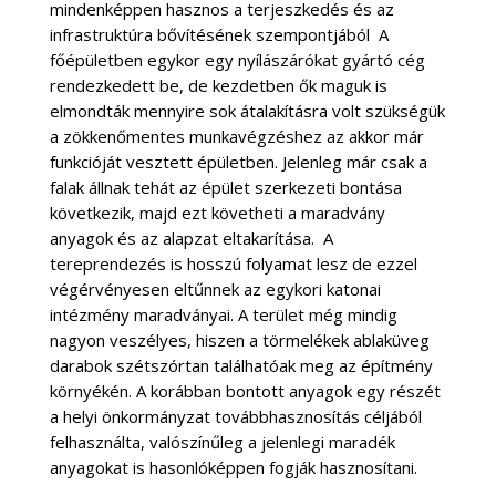
mindenképpen hasznos a terjeszkedés és az
infrastruktúra bővítésének szempontjából
A
főépületben egykor egy nyílászárókat gyártó cég
rendezkedett be, de kezdetben ők maguk is
elmondták mennyire sok átalakításra volt szükségük
a zökkenőmentes munkavégzéshez az akkor már
funkcióját vesztett épületben. Jelenleg már csak a
falak állnak tehát az épület szerkezeti bontása
következik, majd ezt követheti a maradvány
anyagok és az alapzat eltakarítása.
A
tereprendezés is hosszú folyamat lesz de ezzel
végérvényesen eltűnnek az egykori katonai
intézmény maradványai. A terület még mindig
nagyon veszélyes, hiszen a törmelékek ablaküveg
darabok szétszórtan találhatóak meg az építmény
környékén. A korábban bontott anyagok egy részét
a helyi önkormányzat továbbhasznosítás céljából
felhasználta, valószínűleg a jelenlegi maradék
anyagokat is hasonlóképpen fogják hasznosítani.