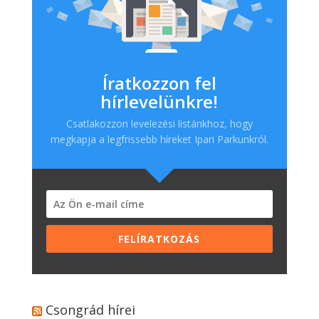
Íratkozzon fel
hírlevelünkre!
Csatlakozzon levelezési listánkhoz, hogy
megkapja a legfrissebb híreket Ipari Parkunkról.
FELÍRATKOZÁS
Csongrád hírei