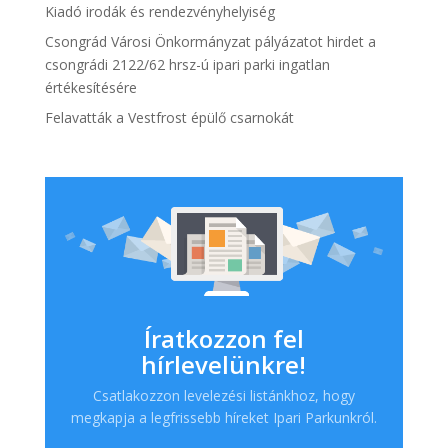
Kiadó irodák és rendezvényhelyiség
Csongrád Városi Önkormányzat pályázatot hirdet a
csongrádi 2122/62 hrsz-ú ipari parki ingatlan
értékesítésére
Felavatták a Vestfrost épülő csarnokát
Íratkozzon fel
hírlevelünkre!
Csatlakozzon levelezési listánkhoz, hogy
megkapja a legfrissebb híreket Ipari Parkunkról.