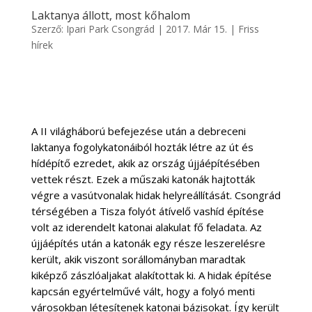
Laktanya állott, most kőhalom
Szerző:
Ipari Park Csongrád
|
2017. Már 15.
|
Friss
hírek
A II világháború befejezése után a debreceni
laktanya fogolykatonáiból hozták létre az út és
hídépítő ezredet, akik az ország újjáépítésében
vettek részt. Ezek a műszaki katonák hajtották
végre a vasútvonalak hidak helyreállítását. Csongrád
térségében a Tisza folyót átívelő vashíd építése
volt az iderendelt katonai alakulat fő feladata. Az
újjáépítés után a katonák egy része leszerelésre
került, akik viszont sorállományban maradtak
kiképző zászlóaljakat alakítottak ki. A hidak építése
kapcsán egyértelművé vált, hogy a folyó menti
városokban létesítenek katonai bázisokat. Így került