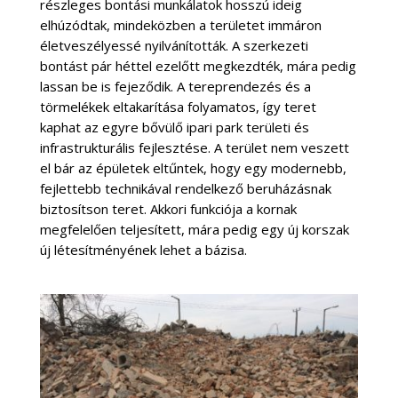
részleges bontási munkálatok hosszú ideig
elhúzódtak, mindeközben a területet immáron
életveszélyessé nyilvánították. A szerkezeti
bontást pár héttel ezelőtt megkezdték, mára pedig
lassan be is fejeződik. A tereprendezés és a
törmelékek eltakarítása folyamatos, így teret
kaphat az egyre bővülő ipari park területi és
infrastrukturális fejlesztése. A terület nem veszett
el bár az épületek eltűntek, hogy egy modernebb,
fejlettebb technikával rendelkező beruházásnak
biztosítson teret. Akkori funkciója a kornak
megfelelően teljesített, mára pedig egy új korszak
új létesítményének lehet a bázisa.