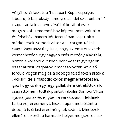
Végéhez érkezett a Tiszapart Kupa kispályás
labdarúgó bajnokság, amelyre az idei szezonban 12
csapat adta le a nevezését. A korábbi évek
megszokott tendenciáihoz képest, nem volt alsó-
és felsőház, hanem két fordulóban zajlottak a
mérkőzések. Somodi Viktor az Ecorgan-Rókák
csapatkapitánya úgy látja, hogy az említetteknek
köszönhetően egy nagyon erős mezőny alakult ki,
hiszen a korábbi években benevezett gyengébb
összeállítású csapatok lemorzsolódtak. Az első
forduló végén még az a dobogó felső fokán álltak a
„Rókák”, de a második körös megmérettetésen,
igaz hogy csak egy-egy góllal, de a két előttük álló
csapattól nem tudtak pontot rabolni. Somodi Viktor
igazságosnak és egyben a várakozáson felülinek
tartja végeredményt, hiszen újonc indulóként a
dobogó is óriási eredménynek számít. Mindezek
ellenére sikerült a harmadik helyet megszerezniük,