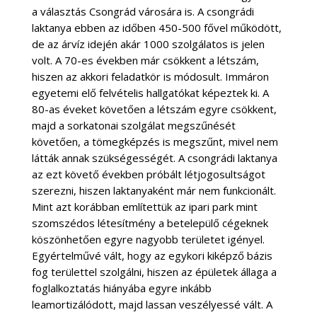
a választás Csongrád városára is. A csongrádi
laktanya ebben az időben 450-500 fővel működött,
de az árvíz idején akár 1000 szolgálatos is jelen
volt. A 70-es években már csökkent a létszám,
hiszen az akkori feladatkör is módosult. Immáron
egyetemi elő felvételis hallgatókat képeztek ki. A
80-as éveket követően a létszám egyre csökkent,
majd a sorkatonai szolgálat megszűnését
követően, a tömegképzés is megszűnt, mivel nem
látták annak szükségességét. A csongrádi laktanya
az ezt követő években próbált létjogosultságot
szerezni, hiszen laktanyaként már nem funkcionált.
Mint azt korábban említettük az ipari park mint
szomszédos létesítmény a betelepülő cégeknek
köszönhetően egyre nagyobb területet igényel.
Egyértelművé vált, hogy az egykori kiképző bázis
fog területtel szolgálni, hiszen az épületek állaga a
foglalkoztatás hiányába egyre inkább
leamortizálódott, majd lassan veszélyessé vált. A