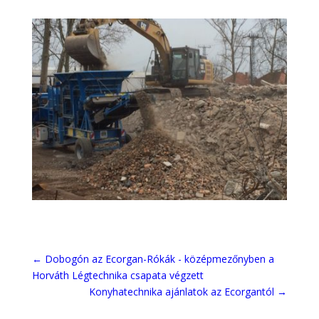
←
Dobogón az Ecorgan-Rókák - középmezőnyben a
Horváth Légtechnika csapata végzett
Konyhatechnika ajánlatok az Ecorgantól
→