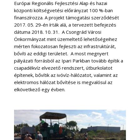
Európai Regionális Fejlesztési Alap és hazai
központi költségvetési előirányzat 100 %-ban
finanszírozza. A projekt támogatási szerződését
2017. 05. 29-én írták alá, a tervezett befejezés
dátuma 2018. 10. 31.
A Csongrád Városi
Önkormányzat mint üzemeltető lehetőségeihez
mérten fokozatosan fejleszti az infrastruktúrát,
bővíti az eddigi területet.
A most megnyert
pályázati forrásból az Ipari Parkban tovább építik a
csapadékvíz elvezető rendszert, útburkolatot
építenek, bővítik az ivóvíz-hálózatot, valamint az
elektromos hálózat bővítése is megvalósul az
elkövetkező egy évben.