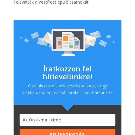
Felavatták a Vestfrost épülő csarnokát
Íratkozzon fel
hírlevelünkre!
Csatlakozzon levelezési listánkhoz, hogy
megkapja a legfrissebb híreket Ipari Parkunkról.
FELÍRATKOZÁS