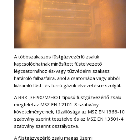
A többszakaszos füstgázvezérlő zsaluk
kapcsolódhatnak minősített füstelvezető
légcsatornához és/vagy tűzvédelmi szakasz
határoló falba/falra, ahol a csatornába vagy abból
kiáramló füst- és forró gázok elvezetésre szolgál.
A BRK-J/EI90/M/HOT típusú füstgázvezérlő zsalu
megfelel az MSZ EN 12101-8 szabvány
követelményeinek, tűzállósága az MSZ EN 1366-10
szabvány szerint tesztelve és az MSZ EN 13501-4
szabvány szerint osztályozva.
A füstgázvezérlő zsalu magas üzemi