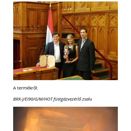
A termékről:
BRK-J/EI90/G/M/HOT füstgázvezérlő zsalu