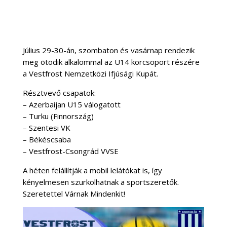
Július 29-30-án, szombaton és vasárnap rendezik
meg ötödik alkalommal az U14 korcsoport részére
a Vestfrost Nemzetközi Ifjúsági Kupát.
Résztvevő csapatok:
– Azerbaijan U15 válogatott
– Turku (Finnország)
– Szentesi VK
– Békéscsaba
– Vestfrost-Csongrád VVSE
A héten felállítják a mobil lelátókat is, így
kényelmesen szurkolhatnak a sportszeretők.
Szeretettel Várnak Mindenkit!