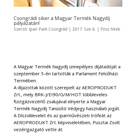
Csongrádi siker a Magyar Termék Nagydíj
pályázatán!
Szerző:
Ipari Park Csongrád
|
2017. Sze 6.
|
Friss hírek
A Magyar Termék Nagydíj ünnepélyes díjátadóját a
szeptember 5-én tartották a Parlament Felsőházi
Termében.
A díjaz
ottak között szerepelt az AEROPRODUKT
Zrt., mely BRK-J/EI90/G/M/HOT többleveles
füstgázvezérlő zsalujával elnyerte a Magyar
Termék Nagydíj Tanúsító Védjegy használati jogát.
A Díszoklevelet és az iparművészeti trófeát az
AEROPRODUKT Zrt. képviseletében, Pusztai Zsolt
vezérigazgató vette át.