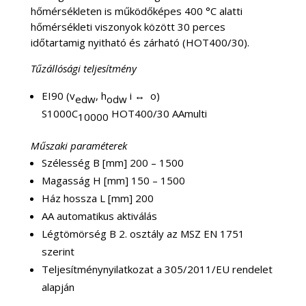
hőmérsékleten is működőképes 400 °C alatti
hőmérsékleti viszonyok között 30 perces
időtartamig nyitható és zárható (HOT400/30).
Tűzállósági teljesítmény
EI90 (v
, h
i ↔ o)
edw
odw
S1000C
HOT400/30 AAmulti
10000
Műszaki paraméterek
Szélesség B [mm] 200 – 1500
Magasság H [mm] 150 – 1500
Ház hossza L [mm] 200
AA automatikus aktiválás
Légtömörség B 2. osztály az MSZ EN 1751
szerint
Teljesítménynyilatkozat a 305/2011/EU rendelet
alapján