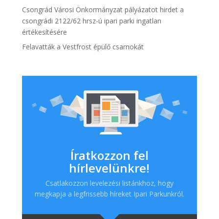
Csongrád Városi Önkormányzat pályázatot hirdet a
csongrádi 2122/62 hrsz-ú ipari parki ingatlan
értékesítésére
Felavatták a Vestfrost épülő csarnokát
Íratkozzon fel
hírlevelünkre!
Csatlakozzon levelezési listánkhoz, hogy
megkapja a legfrissebb híreket Ipari Parkunkról.