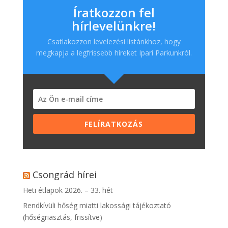
Íratkozzon fel
hírlevelünkre!
Csatlakozzon levelezési listánkhoz, hogy
megkapja a legfrissebb híreket Ipari Parkunkról.
FELÍRATKOZÁS
Csongrád hírei
Heti étlapok 2026. – 33. hét
Rendkívüli hőség miatti lakossági tájékoztató
(hőségriasztás, frissítve)